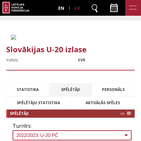
EN
LV
Slovākijas U-20 izlase
Valsts:
SVK
STATISTIKA
SPĒLĒTĀJI
PERSONĀLS
SPĒLĒTĀJU STATISTIKA
AKTUĀLĀS SPĒLES
SPĒLĒTĀJI
Turnīrs: