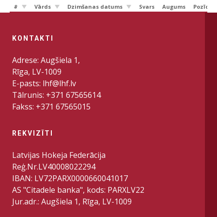
#
Vārds
Dzimšanas datums
Svars
Augums
Pozīcij
KONTAKTI
Adrese: Augšiela 1,
Rīga, LV-1009
E-pasts: lhf@lhf.lv
Tālrunis: +371 67565614
Fakss: +371 67565015
REKVIZĪTI
Latvijas Hokeja Federācija
Reģ.Nr.LV40008022294
IBAN: LV72PARX0000660041017
AS "Citadele banka", kods: PARXLV22
Jur.adr.: Augšiela 1, Rīga, LV-1009