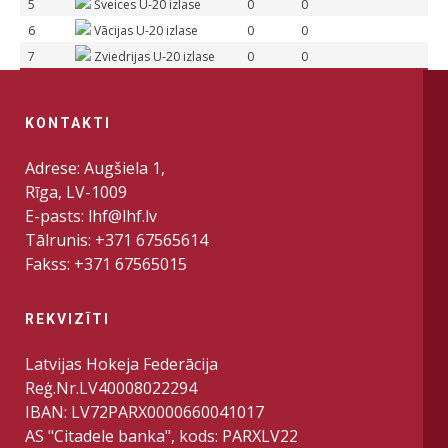
5
Šveices U-20 izlase
0
0
6
Vācijas U-20 izlase
0
0
7
Zviedrijas U-20 izlase
0
0
KONTAKTI
Adrese: Augšiela 1,
Rīga, LV-1009
E-pasts: lhf@lhf.lv
Tālrunis: +371 67565614
Fakss: +371 67565015
REKVIZĪTI
Latvijas Hokeja Federācija
Reģ.Nr.LV40008022294
IBAN: LV72PARX0000660041017
AS "Citadele banka", kods: PARXLV22