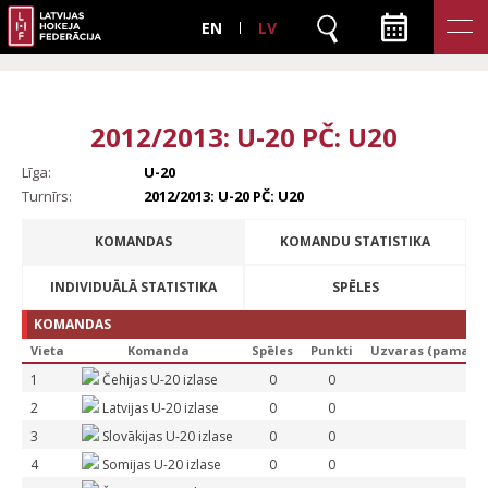
EN
LV
2012/2013: U-20 PČ: U20
Līga:
U-20
Turnīrs:
2012/2013: U-20 PČ: U20
KOMANDAS
KOMANDU STATISTIKA
INDIVIDUĀLĀ STATISTIKA
SPĒLES
KOMANDAS
Vieta
Komanda
Spēles
Punkti
Uzvaras (pamatl.)
1
Čehijas U-20 izlase
0
0
2
Latvijas U-20 izlase
0
0
3
Slovākijas U-20 izlase
0
0
4
Somijas U-20 izlase
0
0