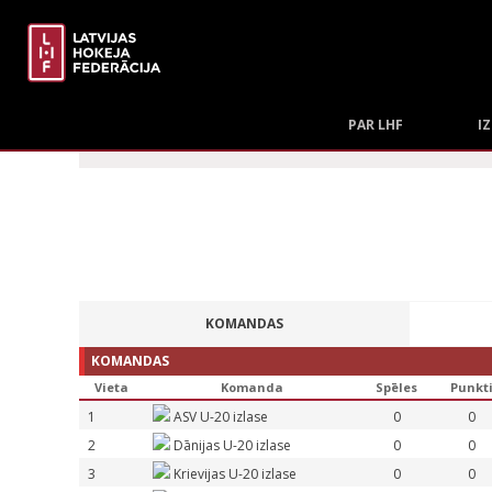
PAR LHF
I
KOMANDAS
KOMANDAS
Vieta
Komanda
Spēles
Punkt
1
ASV U-20 izlase
0
0
2
Dānijas U-20 izlase
0
0
3
Krievijas U-20 izlase
0
0