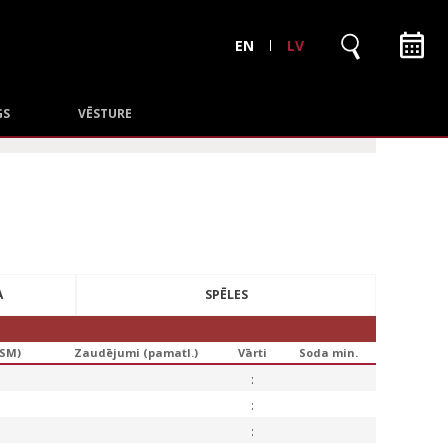
EN
LV
GS
VĒSTURE
A
SPĒLES
PSM)
Zaudējumi (pamatl.)
Vārti
Soda min.
:
:
: