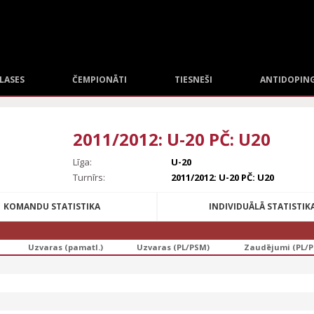
ZLASES
ČEMPIONĀTI
TIESNEŠI
ANTIDOPIN
2011/2012: U-20 PČ: U20
Līga:
U-20
Turnīrs:
2011/2012: U-20 PČ: U20
KOMANDU STATISTIKA
INDIVIDUĀLĀ STATISTIK
i
Uzvaras (pamatl.)
Uzvaras (PL/PSM)
Zaudējumi (PL/