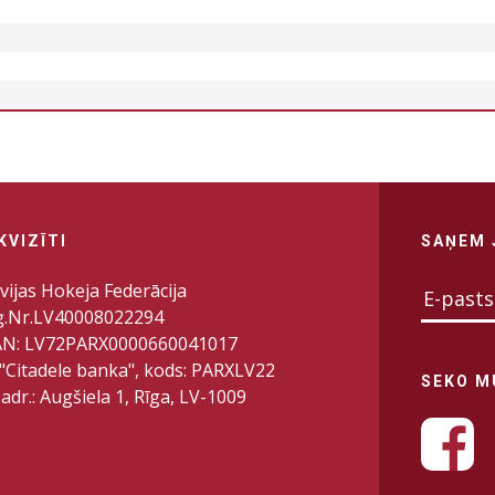
KVIZĪTI
SAŅEM 
vijas Hokeja Federācija
ģ.Nr.LV40008022294
AN: LV72PARX0000660041017
"Citadele banka", kods: PARXLV22
SEKO 
.adr.: Augšiela 1, Rīga, LV-1009