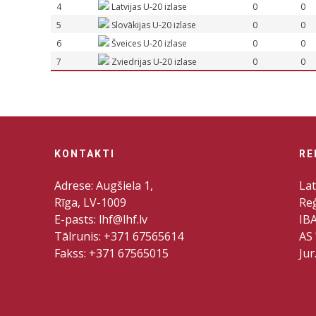
4
Latvijas U-20 izlase
0
0
5
Slovākijas U-20 izlase
0
0
6
Šveices U-20 izlase
0
0
7
Zviedrijas U-20 izlase
0
0
KONTAKTI
RE
Adrese: Augšiela 1,
Lat
Rīga, LV-1009
Re
E-pasts: lhf@lhf.lv
IB
Tālrunis: +371 67565614
AS 
Fakss: +371 67565015
Jur