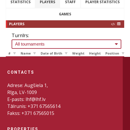
STATISTICS
PLAYERS
STAFF
PLAYER STATISTICS
GAMES
PLAYERS
Turnīrs:
#
Name
Date of Birth
Weight
Height
Position
CONTACTS
Adrese: Augšiela 1,
Rīga, LV-1009
E-pasts: lhf@lhf.lv
Tālrunis: +371 67565614
Fakss: +371 67565015
PROPERTIES