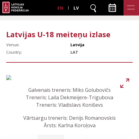
EN
LV
Latvijas U-18 meiteņu izlase
Venue:
Latvija
Country:
LAT
Galvenais treneris: Miks Golubovičs
Treneris: Laila Dekmeijere-Trigubova
Treneris: Vladislavs Koniševs
Vārtsargu treneris:
Denijs Romanovskis
Ārsts: Karīna Koroļova